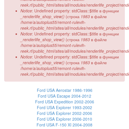
reek.rf/public_html/sites/all/modules/renderlife_project/ren
Notice
: Undefined property: stdClass::$title в функции
_renderlife_shop_view()
(строка
1983
в файле
/home/a/autoplus55/remont-rulevih-
reek.rf/public_html/sites/all/modules/renderlife_project/ren
Notice
: Undefined property: stdClass::$title в функции
_renderlife_shop_view()
(строка
1983
в файле
/home/a/autoplus55/remont-rulevih-
reek.rf/public_html/sites/all/modules/renderlife_project/ren
Notice
: Undefined property: stdClass::$title в функции
_renderlife_shop_view()
(строка
1983
в файле
/home/a/autoplus55/remont-rulevih-
reek.rf/public_html/sites/all/modules/renderlife_project/ren
Ford USA Aerostar 1986-1996
Ford USA Escape 2004-2012
Ford USA Expedition 2002-2006
Ford USA Explorer 1993-2002
Ford USA Explorer 2002-2006
Ford USA Explorer 2006-2010
Ford USA F-150 XI 2004-2008